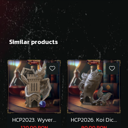
Similar products
HCP2023. Wyvern
HCP2026. Koi Dice
Dice Tower
Tower
120,00 RON
90,00 RON