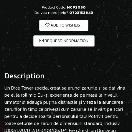
Product Code:
HCP2030
Do you need help?
0723153643
ADD TO WISHLIST
REQUEST INFORMATION
Description
Un Dice Tower special creat sa arunci zarurile si sa dai vina
pe el la roll mic. Du-ți experiența de pe masă la nivelul
următor și adaugă puțină distracție și viteza la aruncarea
zarurilor în timp ce privești cum zarurile se învârt pe scări
pentru a decide soarta personajului tău! Potrivit pentru
toate seturile de zaruri de dimensiuni standard, inclusiv
D100/D20/D12/D10/D8/D6/D4. Fie că ești un Dungeon