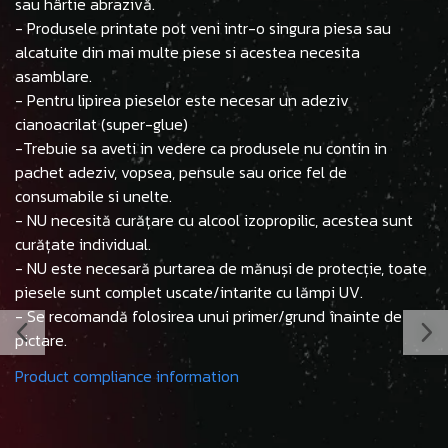
sau hârtie abrazivă.
- Produsele printate pot veni intr-o singura piesa sau
alcatuite din mai multe piese si acestea necesita
asamblare.
- Pentru lipirea pieselor este necesar un adeziv
cianoacrilat (super-glue)
-Trebuie sa aveti in vedere ca produsele nu contin in
pachet adeziv, vopsea, pensule sau orice fel de
consumabile si unelte.
- NU necesită curățare cu alcool izopropilic, acestea sunt
curățate individual.
- NU este necesară purtarea de mănuși de protecție, toate
piesele sunt complet uscate/intarite cu lămpi UV.
- Se recomandă folosirea unui primer/grund înainte de
pictare.
Product compliance information