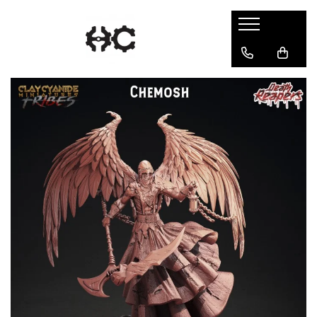
Statuete
Accesories
Chibi
Accesorii Gundam
Gaming
Paint rack
Pin-Up
Portale