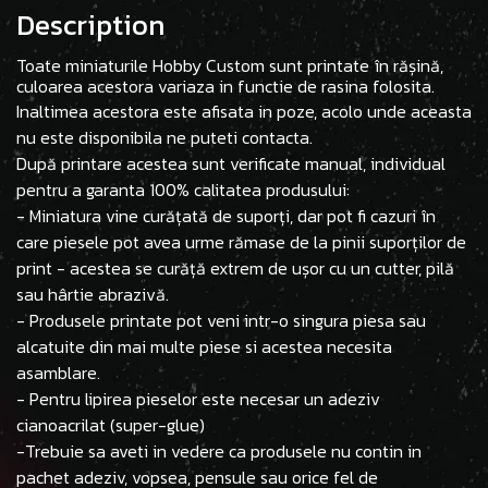
Description
Toate miniaturile Hobby Custom sunt printate în rășină,
culoarea acestora variaza in functie de rasina folosita.
Inaltimea acestora este afisata in poze, acolo unde aceasta
nu este disponibila ne puteti contacta.
După printare acestea sunt verificate manual, individual
pentru a garanta 100% calitatea produsului:
- Miniatura vine curățată de suporți, dar pot fi cazuri în
care piesele pot avea urme rămase de la pinii suporților de
print - acestea se curăță extrem de ușor cu un cutter, pilă
sau hârtie abrazivă.
- Produsele printate pot veni intr-o singura piesa sau
alcatuite din mai multe piese si acestea necesita
asamblare.
- Pentru lipirea pieselor este necesar un adeziv
cianoacrilat (super-glue)
-Trebuie sa aveti in vedere ca produsele nu contin in
pachet adeziv, vopsea, pensule sau orice fel de