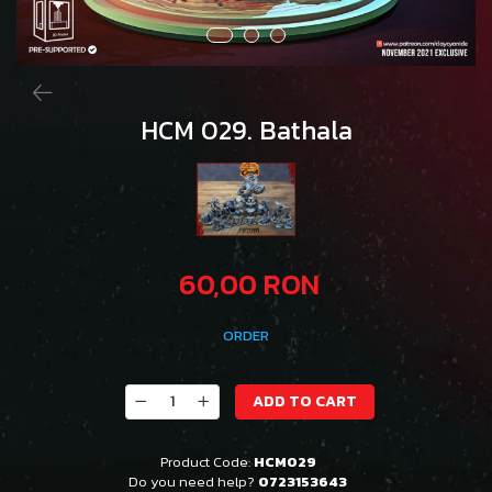
HCM 029. Bathala
60,00 RON
ORDER
ADD TO CART
Product Code:
HCM029
Do you need help?
0723153643