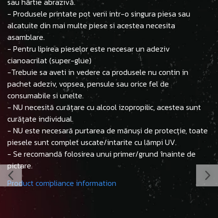
sau hârtie abrazivă.
- Produsele printate pot veni intr-o singura piesa sau
alcatuite din mai multe piese si acestea necesita
asamblare.
- Pentru lipirea pieselor este necesar un adeziv
cianoacrilat (super-glue)
-Trebuie sa aveti in vedere ca produsele nu contin in
pachet adeziv, vopsea, pensule sau orice fel de
consumabile si unelte.
- NU necesită curățare cu alcool izopropilic, acestea sunt
curățate individual.
- NU este necesară purtarea de mănuși de protecție, toate
piesele sunt complet uscate/intarite cu lămpi UV.
- Se recomandă folosirea unui primer/grund înainte de
pictare.
Product compliance information