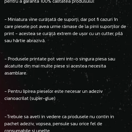
pentru a garanta 100% calitatea produsului:
- Miniatura vine curățată de suporți, dar pot fi cazuri în
care piesele pot avea urme rămase de la pinii suporților de
print - acestea se curăță extrem de ușor cu un cutter, pilă
sau hârtie abrazivă.
- Produsele printate pot veni intr-o singura piesa sau
alcatuite din mai multe piese si acestea necesita
asamblare.
- Pentru lipirea pieselor este necesar un adeziv
cianoacrilat (super-glue)
-Trebuie sa aveti in vedere ca produsele nu contin in
pachet adeziv, vopsea, pensule sau orice fel de
consumabile si unelte.