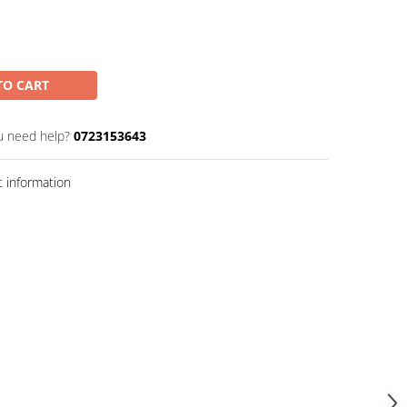
TO CART
u need help?
0723153643
 information