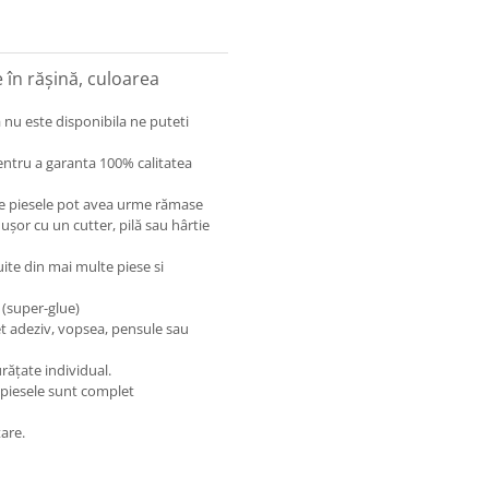
în rășină, culoarea
 nu este disponibila ne puteti
entru a garanta 100% calitatea
care piesele pot avea urme rămase
 ușor cu un cutter, pilă sau hârtie
uite din mai multe piese si
 (super-glue)
et adeziv, vopsea, pensule sau
rățate individual.
 piesele sunt complet
are.