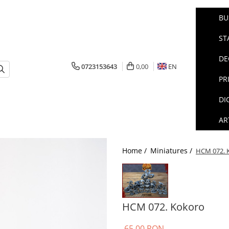
BU
ST
DE
0723153643
0,00
EN
PR
DI
AR
Home /
Miniatures /
HCM 072. 
HCM 072. Kokoro
65,00 RON