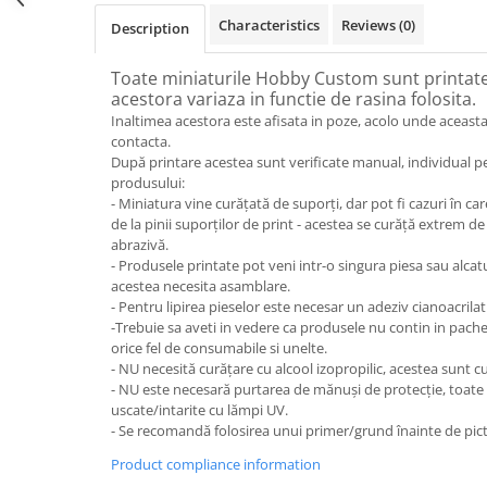
Characteristics
Reviews
(0)
Description
Toate miniaturile Hobby Custom sunt printate 
acestora variaza in functie de rasina folosita.
Inaltimea acestora este afisata in poze, acolo unde aceasta
contacta.
După printare acestea sunt verificate manual, individual p
produsului:
- Miniatura vine curățată de suporți, dar pot fi cazuri în 
de la pinii suporților de print - acestea se curăță extrem de
abrazivă.
- Produsele printate pot veni intr-o singura piesa sau alcat
acestea necesita asamblare.
- Pentru lipirea pieselor este necesar un adeziv cianoacrilat
-Trebuie sa aveti in vedere ca produsele nu contin in pach
orice fel de consumabile si unelte.
- NU necesită curățare cu alcool izopropilic, acestea sunt cu
- NU este necesară purtarea de mănuși de protecție, toate
uscate/intarite cu lămpi UV.
- Se recomandă folosirea unui primer/grund înainte de pict
Product compliance information