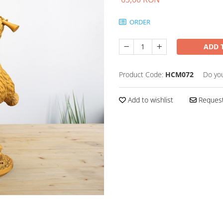
ORDER
ADD 
Product Code:
HCM072
Do yo
Add to wishlist
Request