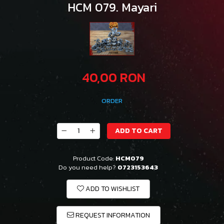
HCM 079. Mayari
40,00 RON
ORDER
ADD TO CART
Product Code:
HCM079
Do you need help?
0723153643
ADD TO WISHLIST
REQUEST INFORMATION