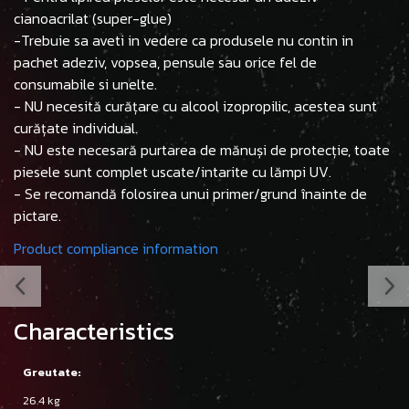
cianoacrilat (super-glue)
-Trebuie sa aveti in vedere ca produsele nu contin in
pachet adeziv, vopsea, pensule sau orice fel de
consumabile si unelte.
- NU necesită curățare cu alcool izopropilic, acestea sunt
curățate individual.
- NU este necesară purtarea de mănuși de protecție, toate
piesele sunt complet uscate/intarite cu lămpi UV.
- Se recomandă folosirea unui primer/grund înainte de
pictare.
Product compliance information
Characteristics
Greutate:
26.4 kg