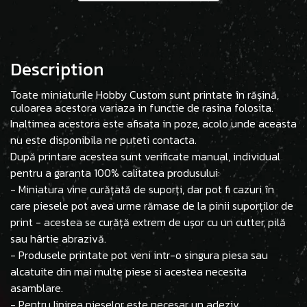
Description
Toate miniaturile Hobby Custom sunt printate în rășină,
culoarea acestora variaza in functie de rasina folosita.
Inaltimea acestora este afisata in poze, acolo unde aceasta
nu este disponibila ne puteti contacta.
După printare acestea sunt verificate manual, individual
pentru a garanta 100% calitatea produsului:
- Miniatura vine curățată de suporți, dar pot fi cazuri în
care piesele pot avea urme rămase de la pinii suporților de
print - acestea se curăță extrem de ușor cu un cutter, pilă
sau hârtie abrazivă.
- Produsele printate pot veni intr-o singura piesa sau
alcatuite din mai multe piese si acestea necesita
asamblare.
- Pentru lipirea pieselor este necesar un adeziv