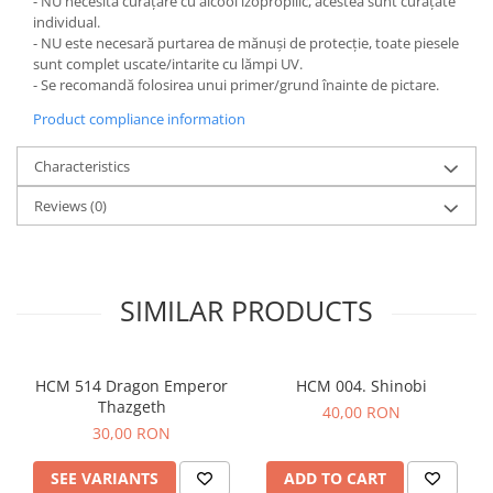
- NU necesită curățare cu alcool izopropilic, acestea sunt curățate
individual.
- NU este necesară purtarea de mănuși de protecție, toate piesele
sunt complet uscate/intarite cu lămpi UV.
- Se recomandă folosirea unui primer/grund înainte de pictare.
Product compliance information
Characteristics
Reviews
(0)
SIMILAR PRODUCTS
HCM 514 Dragon Emperor
HCM 004. Shinobi
Thazgeth
40,00 RON
30,00 RON
SEE VARIANTS
ADD TO CART