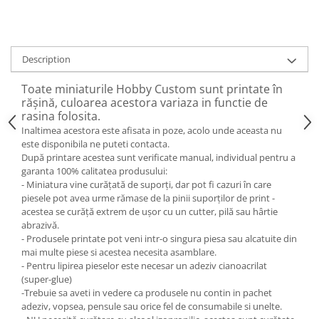
Description
Toate miniaturile Hobby Custom sunt printate în
rășină, culoarea acestora variaza in functie de
rasina folosita.
Inaltimea acestora este afisata in poze, acolo unde aceasta nu
este disponibila ne puteti contacta.
După printare acestea sunt verificate manual, individual pentru a
garanta 100% calitatea produsului:
- Miniatura vine curățată de suporți, dar pot fi cazuri în care
piesele pot avea urme rămase de la pinii suporților de print -
acestea se curăță extrem de ușor cu un cutter, pilă sau hârtie
abrazivă.
- Produsele printate pot veni intr-o singura piesa sau alcatuite din
mai multe piese si acestea necesita asamblare.
- Pentru lipirea pieselor este necesar un adeziv cianoacrilat
(super-glue)
-Trebuie sa aveti in vedere ca produsele nu contin in pachet
adeziv, vopsea, pensule sau orice fel de consumabile si unelte.