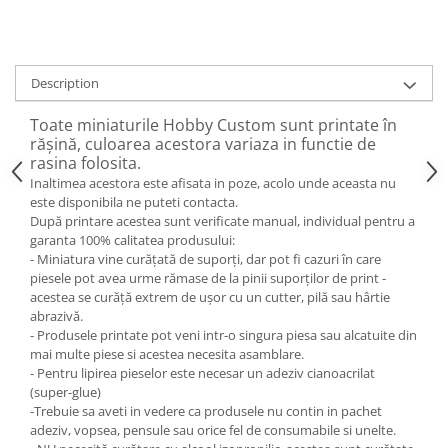
Description
Toate miniaturile Hobby Custom sunt printate în
rășină, culoarea acestora variaza in functie de
rasina folosita.
Inaltimea acestora este afisata in poze, acolo unde aceasta nu
este disponibila ne puteti contacta.
După printare acestea sunt verificate manual, individual pentru a
garanta 100% calitatea produsului:
- Miniatura vine curățată de suporți, dar pot fi cazuri în care
piesele pot avea urme rămase de la pinii suporților de print -
acestea se curăță extrem de ușor cu un cutter, pilă sau hârtie
abrazivă.
- Produsele printate pot veni intr-o singura piesa sau alcatuite din
mai multe piese si acestea necesita asamblare.
- Pentru lipirea pieselor este necesar un adeziv cianoacrilat
(super-glue)
-Trebuie sa aveti in vedere ca produsele nu contin in pachet
adeziv, vopsea, pensule sau orice fel de consumabile si unelte.