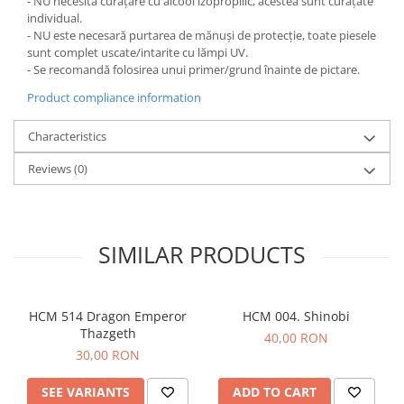
- NU necesită curățare cu alcool izopropilic, acestea sunt curățate
individual.
- NU este necesară purtarea de mănuși de protecție, toate piesele
sunt complet uscate/intarite cu lămpi UV.
- Se recomandă folosirea unui primer/grund înainte de pictare.
Product compliance information
Characteristics
Reviews
(0)
SIMILAR PRODUCTS
HCM 514 Dragon Emperor
HCM 004. Shinobi
Thazgeth
40,00 RON
30,00 RON
SEE VARIANTS
ADD TO CART