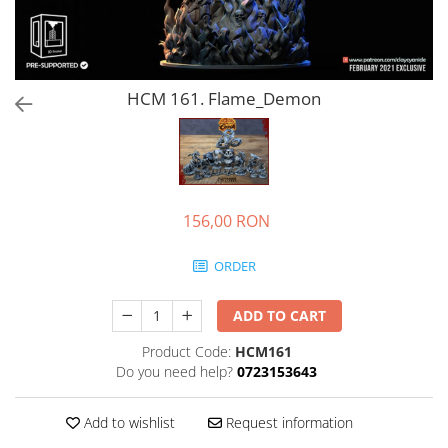
HCM 161. Flame_Demon
156,00 RON
ORDER
ADD TO CART
Product Code:
HCM161
Do you need help?
0723153643
Add to wishlist
Request information