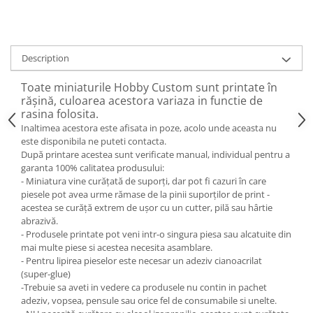
Description
Toate miniaturile Hobby Custom sunt printate în
rășină, culoarea acestora variaza in functie de
rasina folosita.
Inaltimea acestora este afisata in poze, acolo unde aceasta nu
este disponibila ne puteti contacta.
După printare acestea sunt verificate manual, individual pentru a
garanta 100% calitatea produsului:
- Miniatura vine curățată de suporți, dar pot fi cazuri în care
piesele pot avea urme rămase de la pinii suporților de print -
acestea se curăță extrem de ușor cu un cutter, pilă sau hârtie
abrazivă.
- Produsele printate pot veni intr-o singura piesa sau alcatuite din
mai multe piese si acestea necesita asamblare.
- Pentru lipirea pieselor este necesar un adeziv cianoacrilat
(super-glue)
-Trebuie sa aveti in vedere ca produsele nu contin in pachet
adeziv, vopsea, pensule sau orice fel de consumabile si unelte.