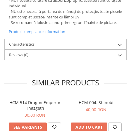
- NU necesită curățare cu alcool izopropilic, acestea sunt curățate
individual.
- NU este necesară purtarea de mănuși de protecție, toate piesele
sunt complet uscate/intarite cu lămpi UV.
- Se recomandă folosirea unui primer/grund înainte de pictare.
Product compliance information
Characteristics
Reviews
(0)
SIMILAR PRODUCTS
HCM 514 Dragon Emperor
HCM 004. Shinobi
Thazgeth
40,00 RON
30,00 RON
SEE VARIANTS
ADD TO CART