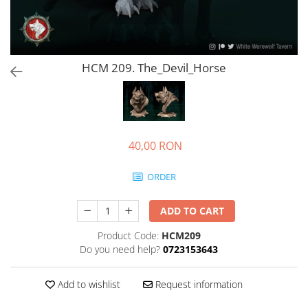
HCM 209. The_Devil_Horse
40,00 RON
ORDER
ADD TO CART
Product Code:
HCM209
Do you need help?
0723153643
Add to wishlist
Request information