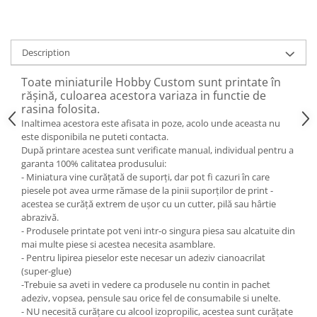
Description
Toate miniaturile Hobby Custom sunt printate în
rășină, culoarea acestora variaza in functie de
rasina folosita.
Inaltimea acestora este afisata in poze, acolo unde aceasta nu
este disponibila ne puteti contacta.
După printare acestea sunt verificate manual, individual pentru a
garanta 100% calitatea produsului:
- Miniatura vine curățată de suporți, dar pot fi cazuri în care
piesele pot avea urme rămase de la pinii suporților de print -
acestea se curăță extrem de ușor cu un cutter, pilă sau hârtie
abrazivă.
- Produsele printate pot veni intr-o singura piesa sau alcatuite din
mai multe piese si acestea necesita asamblare.
- Pentru lipirea pieselor este necesar un adeziv cianoacrilat
(super-glue)
-Trebuie sa aveti in vedere ca produsele nu contin in pachet
adeziv, vopsea, pensule sau orice fel de consumabile si unelte.
- NU necesită curățare cu alcool izopropilic, acestea sunt curățate