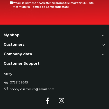
Vreau sa primesc newsletter cu promotiile magazinului. Afla
mai multe in
Politica de Confidentialitate
My shop
Customers
Company data
Customer Support
Array
0723153643
hobby.custom.ro@gmail.com