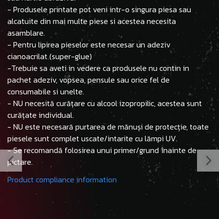
- Produsele printate pot veni intr-o singura piesa sau
alcatuite din mai multe piese si acestea necesita
asamblare.
- Pentru lipirea pieselor este necesar un adeziv
cianoacrilat (super-glue)
-Trebuie sa aveti in vedere ca produsele nu contin in
pachet adeziv, vopsea, pensule sau orice fel de
consumabile si unelte.
- NU necesită curățare cu alcool izopropilic, acestea sunt
curățate individual.
- NU este necesară purtarea de mănuși de protecție, toate
piesele sunt complet uscate/intarite cu lămpi UV.
- Se recomandă folosirea unui primer/grund înainte de
pictare.
Product compliance information