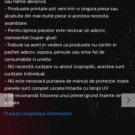
sau hârtie abrazivă.
- Produsele printate pot veni intr-o singura piesa sau
alcatuite din mai multe piese si acestea necesita
asamblare.
- Pentru lipirea pieselor este necesar un adeziv
cianoacrilat (super-glue)
-Trebuie sa aveti in vedere ca produsele nu contin in
pachet adeziv, vopsea, pensule sau orice fel de
consumabile si unelte.
- NU necesită curățare cu alcool izopropilic, acestea sunt
curățate individual.
- NU este necesară purtarea de mănuși de protecție, toate
piesele sunt complet uscate/intarite cu lămpi UV.
- Se recomandă folosirea unui primer/grund înainte de
pictare.
Product compliance information