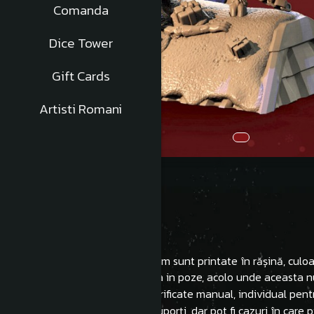
Comanda
Dice Tower
Gift Cards
Artisti Romani
Description
Toate miniaturile Hobby Custom sunt printate în rășină, culoar
Inaltimea acestora este afisata in poze, acolo unde aceasta n
După printare acestea sunt verificate manual, individual pent
- Miniatura vine curățată de suporți, dar pot fi cazuri în care