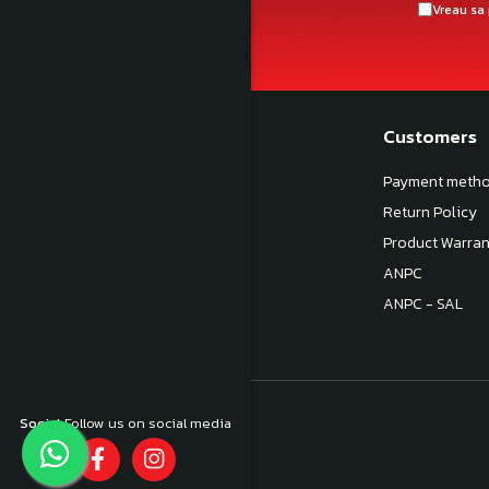
Vreau sa 
My shop
Customers
About us
Payment meth
Terms and Conditions
Return Policy
Privacy Policy
Product Warran
Politica de livrare
ANPC
Contactează-ne
ANPC - SAL
Social
Follow us on social media
©Copyright Hobby Custom 2024
E-commerce platform by Gomag