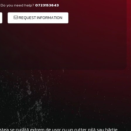
Do you need help?
0723153643
REQUEST INFORMATION
estea se curăță extrem de ușor cu un cutter, pilă sau hârtie