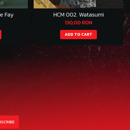
e Fay
HCM 002. Watasumi
130,00 RON
ADD TO CART