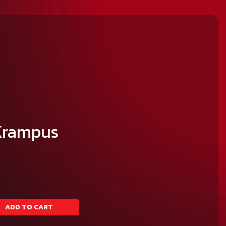
Krampus
ADD TO CART