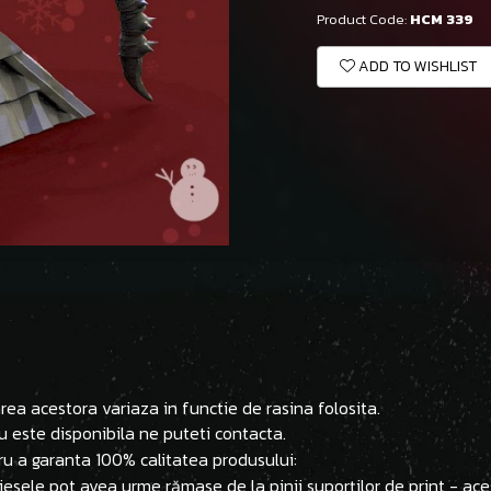
Product Code:
HCM 339
ADD TO WISHLIST
ea acestora variaza in functie de rasina folosita.
u este disponibila ne puteti contacta.
ru a garanta 100% calitatea produsului:
 piesele pot avea urme rămase de la pinii suporților de print - ac