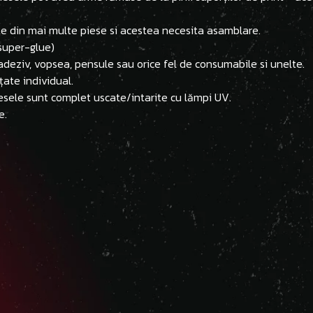
ite din mai multe piese si acestea necesita asamblare.
(super-glue)
adeziv, vopsea, pensule sau orice fel de consumabile si unelte.
țate individual.
esele sunt complet uscate/intarite cu lămpi UV.
e.