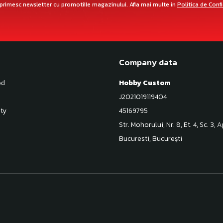
primesc newsletter cu promotiile magazinului. Afla mai multe in
Politica de Conf
Company data
od
Hobby Custom
J2021019119404
ty
45169795
Str. Mohorului, Nr. 8, Et. 4, Sc. 3, 
Bucuresti, București