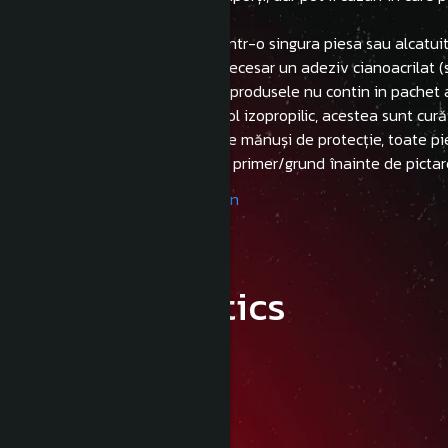
abrazivă.
- Produsele printate pot veni intr-o singura piesa sau alcatu
- Pentru lipirea pieselor este necesar un adeziv cianoacrilat 
-Trebuie sa aveti in vedere ca produsele nu contin in pachet 
- NU necesită curățare cu alcool izopropilic, acestea sunt cură
- NU este necesară purtarea de mănuși de protecție, toate pi
- Se recomandă folosirea unui primer/grund înainte de pictar
Product compliance information
Characteristics
Detalii:
Magazin Securizat
Platformă sigură
Livrare Gratuită