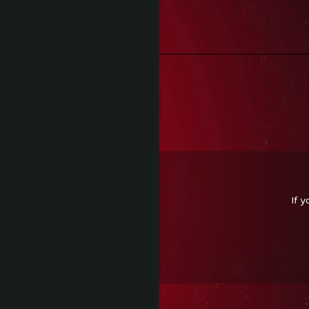
Peste 300 de lei
Retur Gratuit
În maxim 30 de zile
Reviews
(0)
If 