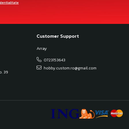
identialitate
Customer Support
Array
0723153643
hobby.custom.ro@gmail.com
Ap. 39