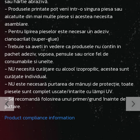
sau hârtie abrazivă.
- Produsele printate pot veni intr-o singura piesa sau
alcatuite din mai multe piese si acestea necesita
asamblare.
- Pentru lipirea pieselor este necesar un adeziv
cianoacrilat (super-glue)
-Trebuie sa aveti in vedere ca produsele nu contin in
pachet adeziv, vopsea, pensule sau orice fel de
consumabile si unelte.
- NU necesită curățare cu alcool izopropilic, acestea sunt
curățate individual.
- NU este necesară purtarea de mănuși de protecție, toate
piesele sunt complet uscate/intarite cu lămpi UV.
- Se recomandă folosirea unui primer/grund înainte de
pictare.
Product compliance information