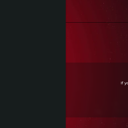
Peste 300 de lei
Retur Gratuit
În maxim 30 de zile
Reviews
(0)
If 