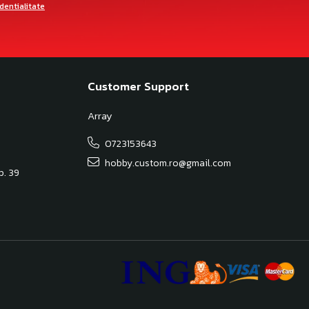
identialitate
Customer Support
Array
0723153643
hobby.custom.ro@gmail.com
Ap. 39