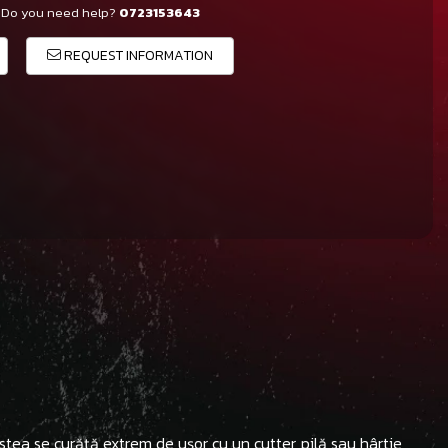
Do you need help?
0723153643
REQUEST INFORMATION
estea se curăță extrem de ușor cu un cutter, pilă sau hârtie