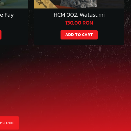
e Fay
HCM 002. Watasumi
130,00 RON
ADD TO CART