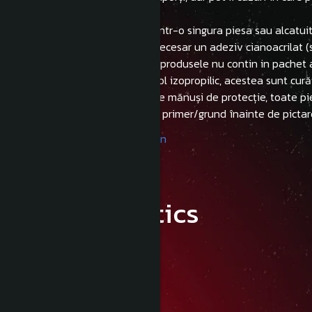
abrazivă.
- Produsele printate pot veni intr-o singura piesa sau alcatu
- Pentru lipirea pieselor este necesar un adeziv cianoacrilat 
-Trebuie sa aveti in vedere ca produsele nu contin in pachet 
- NU necesită curățare cu alcool izopropilic, acestea sunt cură
- NU este necesară purtarea de mănuși de protecție, toate pi
- Se recomandă folosirea unui primer/grund înainte de pictar
Product compliance information
Characteristics
Detalii:
Magazin Securizat
Platformă sigură
Livrare Gratuită