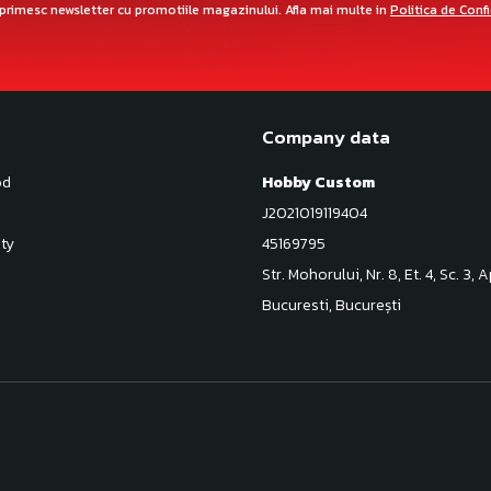
primesc newsletter cu promotiile magazinului. Afla mai multe in
Politica de Conf
Company data
od
Hobby Custom
J2021019119404
ty
45169795
Str. Mohorului, Nr. 8, Et. 4, Sc. 3, 
Bucuresti, București