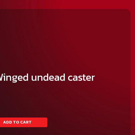
Winged undead caster
ADD TO CART