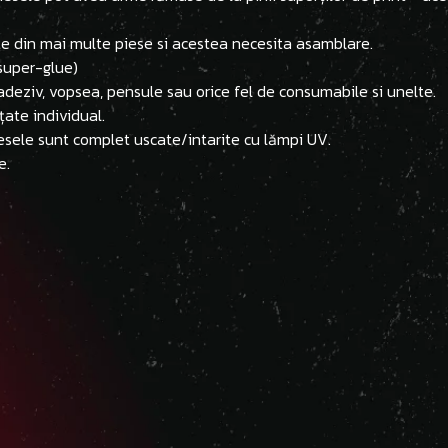
ite din mai multe piese si acestea necesita asamblare.
(super-glue)
adeziv, vopsea, pensule sau orice fel de consumabile si unelte.
țate individual.
esele sunt complet uscate/intarite cu lămpi UV.
e.