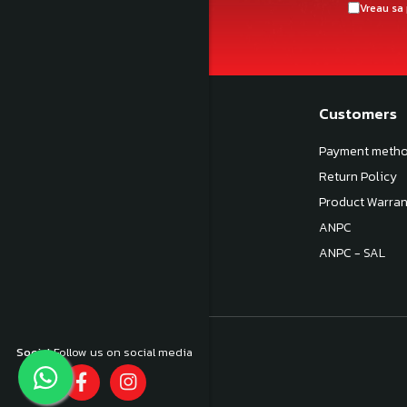
Vreau sa 
My shop
Customers
About us
Payment meth
Terms and Conditions
Return Policy
Privacy Policy
Product Warran
Politica de livrare
ANPC
Contactează-ne
ANPC - SAL
Social
Follow us on social media
©Copyright Hobby Custom 2024
E-commerce platform by Gomag