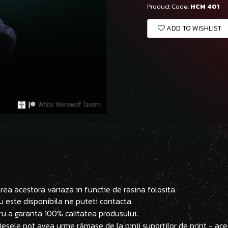
Product Code:
HCM 401
ADD TO WISHLIST
ea acestora variaza in functie de rasina folosita.
u este disponibila ne puteti contacta.
ru a garanta 100% calitatea produsului:
 piesele pot avea urme rămase de la pinii suporților de print - ac