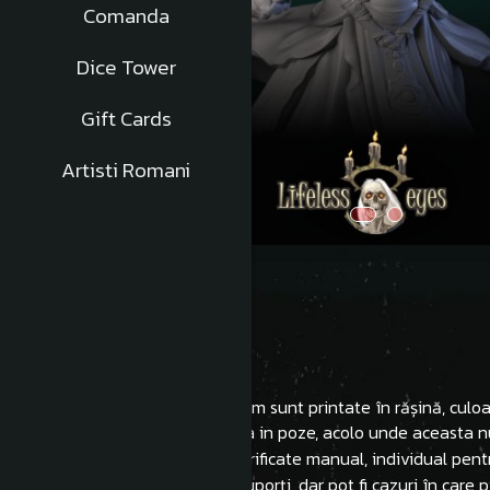
Comanda
Dice Tower
Gift Cards
Artisti Romani
Description
Toate miniaturile Hobby Custom sunt printate în rășină, culoar
Inaltimea acestora este afisata in poze, acolo unde aceasta n
După printare acestea sunt verificate manual, individual pent
- Miniatura vine curățată de suporți, dar pot fi cazuri în care