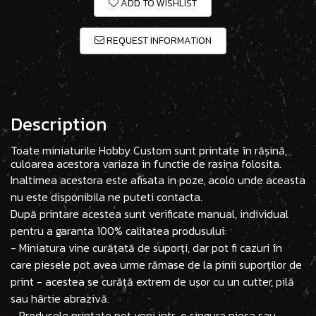
ADD TO WISHLIST
REQUEST INFORMATION
Description
Toate miniaturile Hobby Custom sunt printate în rășină,
culoarea acestora variaza in functie de rasina folosita.
Inaltimea acestora este afisata in poze, acolo unde aceasta
nu este disponibila ne puteti contacta.
După printare acestea sunt verificate manual, individual
pentru a garanta 100% calitatea produsului:
- Miniatura vine curățată de suporți, dar pot fi cazuri în
care piesele pot avea urme rămase de la pinii suporților de
print - acestea se curăță extrem de ușor cu un cutter, pilă
sau hârtie abrazivă.
- Produsele printate pot veni intr-o singura piesa sau