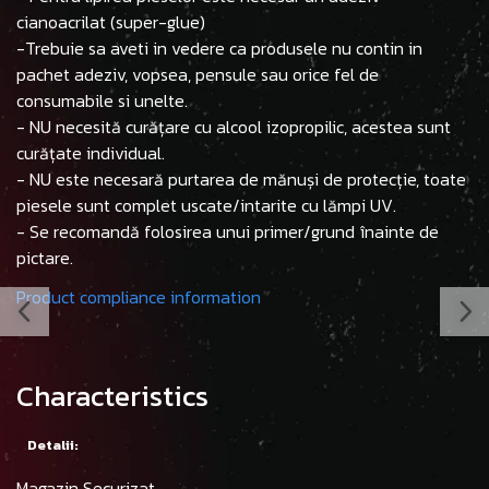
cianoacrilat (super-glue)
-Trebuie sa aveti in vedere ca produsele nu contin in
pachet adeziv, vopsea, pensule sau orice fel de
consumabile si unelte.
- NU necesită curățare cu alcool izopropilic, acestea sunt
curățate individual.
- NU este necesară purtarea de mănuși de protecție, toate
piesele sunt complet uscate/intarite cu lămpi UV.
- Se recomandă folosirea unui primer/grund înainte de
pictare.
Product compliance information
Characteristics
Detalii:
Magazin Securizat