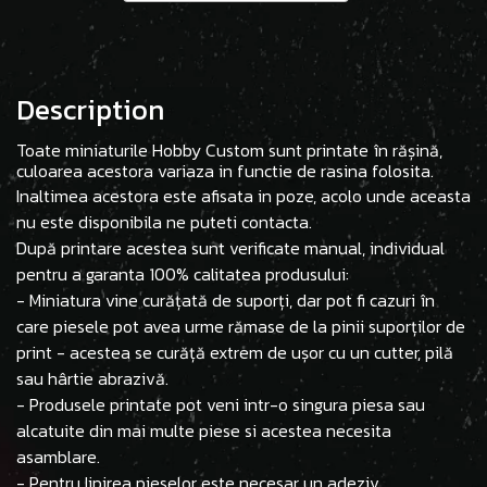
Description
Toate miniaturile Hobby Custom sunt printate în rășină,
culoarea acestora variaza in functie de rasina folosita.
Inaltimea acestora este afisata in poze, acolo unde aceasta
nu este disponibila ne puteti contacta.
După printare acestea sunt verificate manual, individual
pentru a garanta 100% calitatea produsului:
- Miniatura vine curățată de suporți, dar pot fi cazuri în
care piesele pot avea urme rămase de la pinii suporților de
print - acestea se curăță extrem de ușor cu un cutter, pilă
sau hârtie abrazivă.
- Produsele printate pot veni intr-o singura piesa sau
alcatuite din mai multe piese si acestea necesita
asamblare.
- Pentru lipirea pieselor este necesar un adeziv