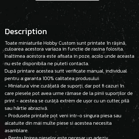
Description
Toate miniaturile Hobby Custom sunt printate în rășină,
culoarea acestora variaza in functie de rasina folosita.
Inaltimea acestora este afisata in poze, acolo unde aceasta
nu este disponibila ne puteti contacta.
După printare acestea sunt verificate manual, individual
pentru a garanta 100% calitatea produsului:
- Miniatura vine curățată de suporți, dar pot fi cazuri în
care piesele pot avea urme rămase de la pinii suporților de
print - acestea se curăță extrem de ușor cu un cutter, pilă
sau hârtie abrazivă.
- Produsele printate pot veni intr-o singura piesa sau
alcatuite din mai multe piese si acestea necesita
asamblare.
- Pentru lipirea pieselor este necesar un adeziv