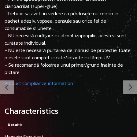
cianoacrilat (super-glue)
-Trebuie sa aveti in vedere ca produsele nu contin in
pachet adeziv, vopsea, pensule sau orice fel de
consumabile si unelte.
- NU necesită curățare cu alcool izopropilic, acestea sunt
curățate individual.
- NU este necesară purtarea de mănuși de protecție, toate
piesele sunt complet uscate/intarite cu lămpi UV.
- Se recomandă folosirea unui primer/grund înainte de
pictare.
Product compliance information
Characteristics
Detalii:
Magazin Securizat