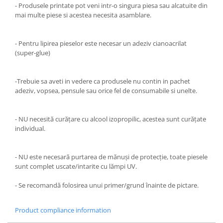
- Produsele printate pot veni intr-o singura piesa sau alcatuite din
mai multe piese si acestea necesita asamblare.
- Pentru lipirea pieselor este necesar un adeziv cianoacrilat
(super-glue)
-Trebuie sa aveti in vedere ca produsele nu contin in pachet
adeziv, vopsea, pensule sau orice fel de consumabile si unelte.
- NU necesită curățare cu alcool izopropilic, acestea sunt curățate
individual.
- NU este necesară purtarea de mănuși de protecție, toate piesele
sunt complet uscate/intarite cu lămpi UV.
- Se recomandă folosirea unui primer/grund înainte de pictare.
Product compliance information