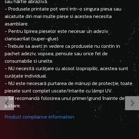
sau hârtie abrazivă.
- Produsele printate pot veni intr-o singura piesa sau
alcatuite din mai multe piese si acestea necesita
asamblare.
- Pentru lipirea pieselor este necesar un adeziv
cianoacrilat (super-glue)
-Trebuie sa aveti in vedere ca produsele nu contin in
pachet adeziv, vopsea, pensule sau orice fel de
consumabile si unelte.
- NU necesită curățare cu alcool izopropilic, acestea sunt
curățate individual.
- NU este necesară purtarea de mănuși de protecție, toate
piesele sunt complet uscate/intarite cu lămpi UV.
- Se recomandă folosirea unui primer/grund înainte de
pictare.
Product compliance information