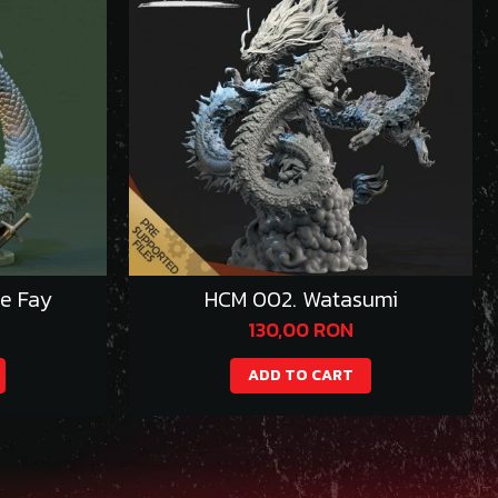
e Fay
HCM 002. Watasumi
130,00 RON
ADD TO CART