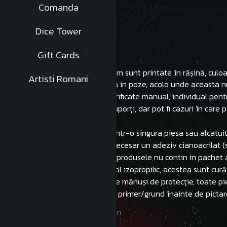
Comanda
Dice Tower
Description
Gift Cards
Toate miniaturile Hobby Custom sunt printate în rășină, culoar
Artisti Romani
Inaltimea acestora este afisata in poze, acolo unde aceasta n
După printare acestea sunt verificate manual, individual pent
- Miniatura vine curățată de suporți, dar pot fi cazuri în care
abrazivă.
- Produsele printate pot veni intr-o singura piesa sau alcatu
- Pentru lipirea pieselor este necesar un adeziv cianoacrilat 
-Trebuie sa aveti in vedere ca produsele nu contin in pachet 
- NU necesită curățare cu alcool izopropilic, acestea sunt cură
- NU este necesară purtarea de mănuși de protecție, toate pi
- Se recomandă folosirea unui primer/grund înainte de pictar
Product compliance information