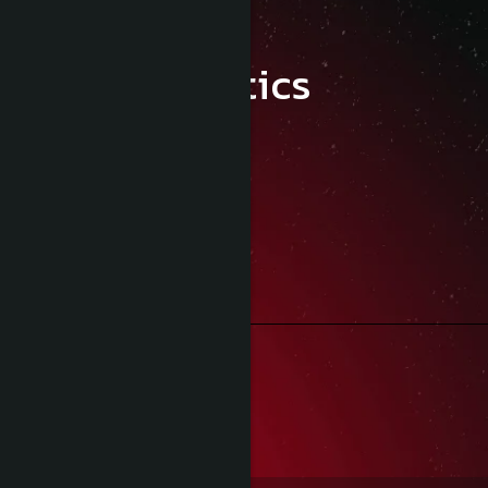
Characteristics
Detalii:
Magazin Securizat
Platformă sigură
Livrare Gratuită
Peste 300 de lei
Retur Gratuit
În maxim 30 de zile
Reviews
(0)