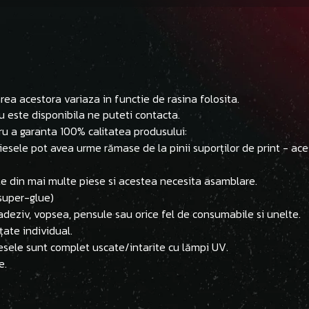
ea acestora variaza in functie de rasina folosita.
u este disponibila ne puteti contacta.
ru a garanta 100% calitatea produsului:
 piesele pot avea urme rămase de la pinii suporților de print - ac
ite din mai multe piese si acestea necesita asamblare.
(super-glue)
adeziv, vopsea, pensule sau orice fel de consumabile si unelte.
țate individual.
esele sunt complet uscate/intarite cu lămpi UV.
e.