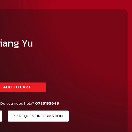
Xiang Yu
ADD TO CART
Do you need help?
0723153643
REQUEST INFORMATION