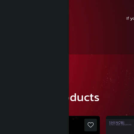
If 
Similar products