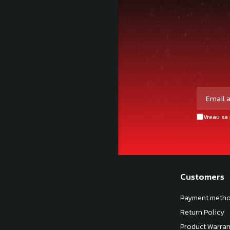
Vreau sa 
My shop
Customers
About us
Payment meth
Terms and Conditions
Return Policy
Privacy Policy
Product Warran