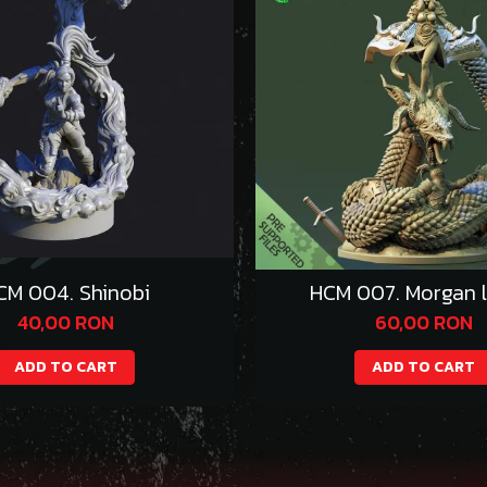
CM 004. Shinobi
HCM 007. Morgan l
40,00 RON
60,00 RON
ADD TO CART
ADD TO CART