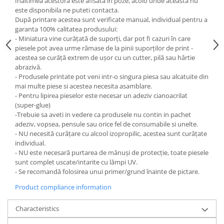
Inaltimea acestora este afisata in poze, acolo unde aceasta nu
este disponibila ne puteti contacta.
După printare acestea sunt verificate manual, individual pentru a
garanta 100% calitatea produsului:
- Miniatura vine curățată de suporți, dar pot fi cazuri în care
piesele pot avea urme rămase de la pinii suporților de print -
acestea se curăță extrem de ușor cu un cutter, pilă sau hârtie
abrazivă.
- Produsele printate pot veni intr-o singura piesa sau alcatuite din
mai multe piese si acestea necesita asamblare.
- Pentru lipirea pieselor este necesar un adeziv cianoacrilat
(super-glue)
-Trebuie sa aveti in vedere ca produsele nu contin in pachet
adeziv, vopsea, pensule sau orice fel de consumabile si unelte.
- NU necesită curățare cu alcool izopropilic, acestea sunt curățate
individual.
- NU este necesară purtarea de mănuși de protecție, toate piesele
sunt complet uscate/intarite cu lămpi UV.
- Se recomandă folosirea unui primer/grund înainte de pictare.
Product compliance information
Characteristics