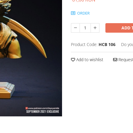
ORDER
ADD 
Product Code:
HCB 106
Do yo
Add to wishlist
Request