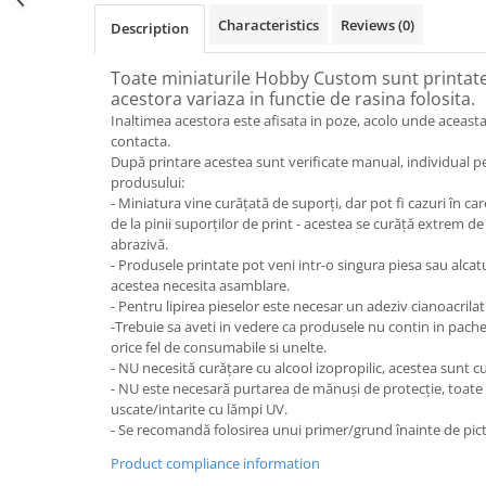
Characteristics
Reviews
(0)
Description
Toate miniaturile Hobby Custom sunt printate 
acestora variaza in functie de rasina folosita.
Inaltimea acestora este afisata in poze, acolo unde aceasta
contacta.
După printare acestea sunt verificate manual, individual p
produsului:
- Miniatura vine curățată de suporți, dar pot fi cazuri în 
de la pinii suporților de print - acestea se curăță extrem de
abrazivă.
- Produsele printate pot veni intr-o singura piesa sau alcat
acestea necesita asamblare.
- Pentru lipirea pieselor este necesar un adeziv cianoacrilat
-Trebuie sa aveti in vedere ca produsele nu contin in pach
orice fel de consumabile si unelte.
- NU necesită curățare cu alcool izopropilic, acestea sunt cu
- NU este necesară purtarea de mănuși de protecție, toate
uscate/intarite cu lămpi UV.
- Se recomandă folosirea unui primer/grund înainte de pict
Product compliance information