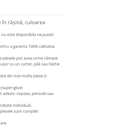
în rășină, culoarea
 nu este disponibila ne puteti
entru a garanta 100% calitatea
care piesele pot avea urme rămase
 ușor cu un cutter, pilă sau hârtie
uite din mai multe piese si
 (super-glue)
et adeziv, vopsea, pensule sau
rățate individual.
 piesele sunt complet
are.