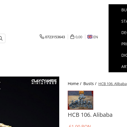
BU
ST
DE
0723153643
0,00
EN
PR
DI
AR
Home /
Busts /
HCB 106. Alibaba
HCB 106. Alibaba
61,00 RON