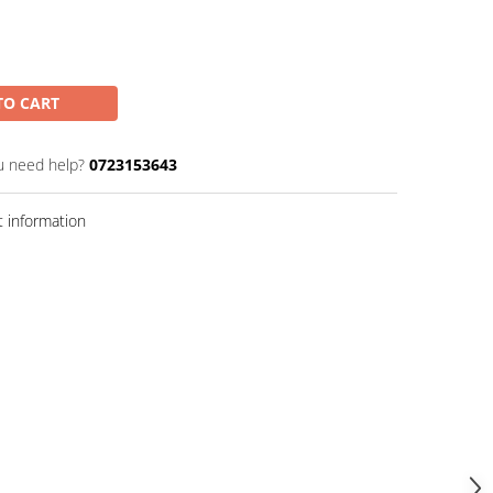
TO CART
u need help?
0723153643
 information