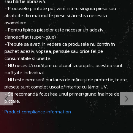
sau hârtie abrazivă.
- Produsele printate pot veni intr-o singura piesa sau
alcatuite din mai multe piese si acestea necesita
asamblare.
- Pentru lipirea pieselor este necesar un adeziv
cianoacrilat (super-glue)
-Trebuie sa aveti in vedere ca produsele nu contin in
pachet adeziv, vopsea, pensule sau orice fel de
consumabile si unelte.
- NU necesită curățare cu alcool izopropilic, acestea sunt
curățate individual.
- NU este necesară purtarea de mănuși de protecție, toate
piesele sunt complet uscate/intarite cu lămpi UV.
- Se recomandă folosirea unui primer/grund înainte de
pictare.
Product compliance information