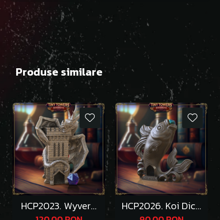
Produse similare
HCP2023. Wyvern
HCP2026. Koi Dice
Dice Tower
Tower
120,00 RON
90,00 RON