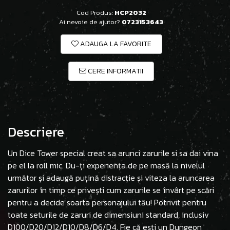
Cod Produs:
HCP2032
Ai nevoie de ajutor?
0723153643
ADAUGA LA FAVORITE
CERE INFORMATII
Descriere
Un Dice Tower special creat sa arunci zarurile si sa dai vina
pe el la roll mic. Du-ți experiența de pe masă la nivelul
următor și adaugă puțină distracție și viteza la aruncarea
zarurilor în timp ce privești cum zarurile se învârt pe scări
pentru a decide soarta personajului tău! Potrivit pentru
toate seturile de zaruri de dimensiuni standard, inclusiv
D100/D20/D12/D10/D8/D6/D4. Fie că ești un Dungeon