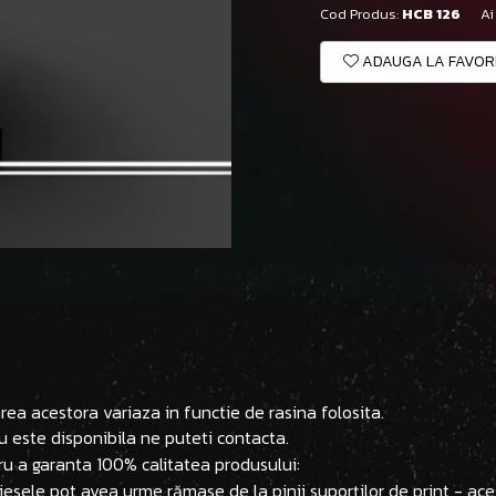
Cod Produs:
HCB 126
Ai
ADAUGA LA FAVOR
ea acestora variaza in functie de rasina folosita.
u este disponibila ne puteti contacta.
ru a garanta 100% calitatea produsului:
 piesele pot avea urme rămase de la pinii suporților de print - ac