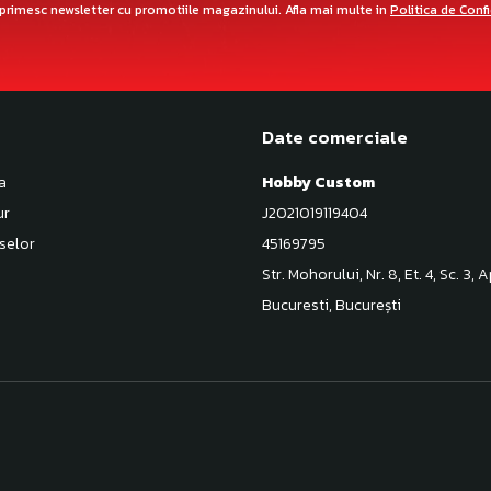
primesc newsletter cu promotiile magazinului. Afla mai multe in
Politica de Conf
Date comerciale
a
Hobby Custom
ur
J2021019119404
selor
45169795
Str. Mohorului, Nr. 8, Et. 4, Sc. 3, 
Bucuresti, București