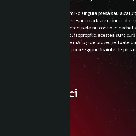
abrazivă.
- Produsele printate pot veni intr-o singura piesa sau alcatu
- Pentru lipirea pieselor este necesar un adeziv cianoacrilat 
-Trebuie sa aveti in vedere ca produsele nu contin in pachet 
- NU necesită curățare cu alcool izopropilic, acestea sunt cură
- NU este necesară purtarea de mănuși de protecție, toate pi
- Se recomandă folosirea unui primer/grund înainte de pictar
Informatii conformitate produs
Caracteristici
Detalii:
Magazin Securizat
Platformă sigură
Livrare Gratuită