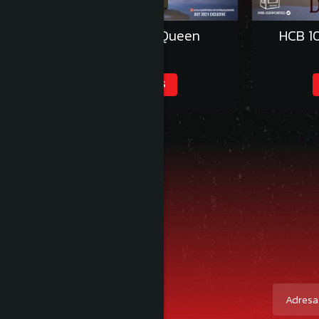
HCB 101. Dragon Queen
HCB 10
113,00 RON
ADAUGA IN COS