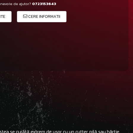
 nevoie de ajutor?
0723153643
ITE
CERE INFORMATII
estea se curăță extrem de ușor cu un cutter, pilă sau hârtie