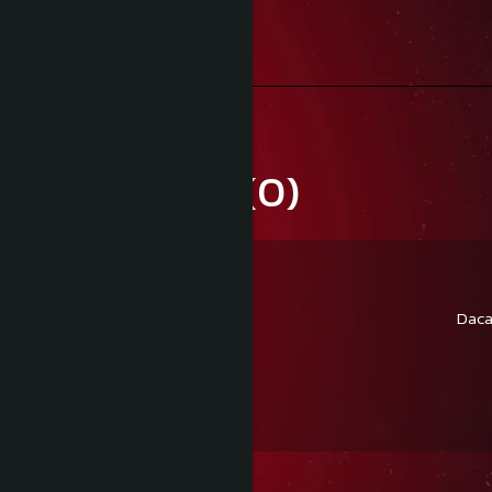
Peste 300 de lei
Retur Gratuit
În maxim 30 de zile
Review-uri
(0)
Daca