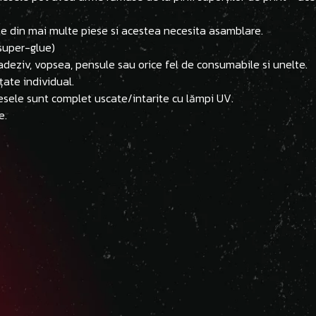
ite din mai multe piese si acestea necesita asamblare.
(super-glue)
adeziv, vopsea, pensule sau orice fel de consumabile si unelte.
țate individual.
esele sunt complet uscate/intarite cu lămpi UV.
e.