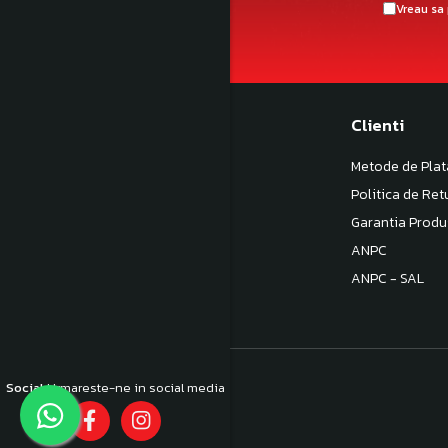
Vreau sa 
Magazinul meu
Clienti
Despre noi
Metode de Plat
Termeni si Conditii
Politica de Ret
Politica de Confidentialitate
Garantia Produ
Politica de livrare
ANPC
Contactează-ne
ANPC - SAL
Social
Urmareste-ne in social media
©Copyright Hobby Custom 2024
Platforma E-commerce by Gomag