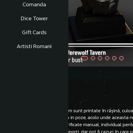
Comanda
Dice Tower
Gift Cards
Artisti Romani
Descriere
Toate miniaturile Hobby Custom sunt printate în rășină, culoar
Inaltimea acestora este afisata in poze, acolo unde aceasta n
După printare acestea sunt verificate manual, individual pent
- Miniatura vine curățată de suporți, dar pot fi cazuri în care