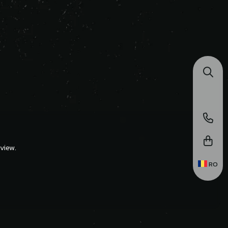
view.
RO