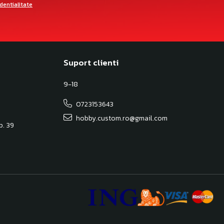
identialitate
Suport clienti
9-18
0723153643
hobby.custom.ro@gmail.com
Ap. 39