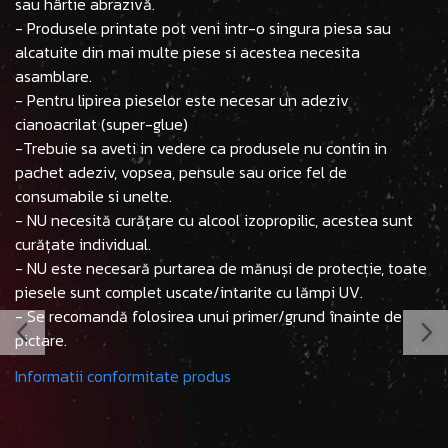
sau hârtie abrazivă.
- Produsele printate pot veni intr-o singura piesa sau
alcatuite din mai multe piese si acestea necesita
asamblare.
- Pentru lipirea pieselor este necesar un adeziv
cianoacrilat (super-glue)
-Trebuie sa aveti in vedere ca produsele nu contin in
pachet adeziv, vopsea, pensule sau orice fel de
consumabile si unelte.
- NU necesită curățare cu alcool izopropilic, acestea sunt
curățate individual.
- NU este necesară purtarea de mănuși de protecție, toate
piesele sunt complet uscate/intarite cu lămpi UV.
- Se recomandă folosirea unui primer/grund înainte de
pictare.
Informatii conformitate produs