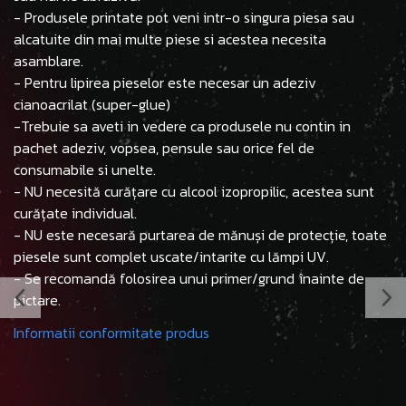
- Produsele printate pot veni intr-o singura piesa sau
alcatuite din mai multe piese si acestea necesita
asamblare.
- Pentru lipirea pieselor este necesar un adeziv
cianoacrilat (super-glue)
-Trebuie sa aveti in vedere ca produsele nu contin in
pachet adeziv, vopsea, pensule sau orice fel de
consumabile si unelte.
- NU necesită curățare cu alcool izopropilic, acestea sunt
curățate individual.
- NU este necesară purtarea de mănuși de protecție, toate
piesele sunt complet uscate/intarite cu lămpi UV.
- Se recomandă folosirea unui primer/grund înainte de
pictare.
Informatii conformitate produs