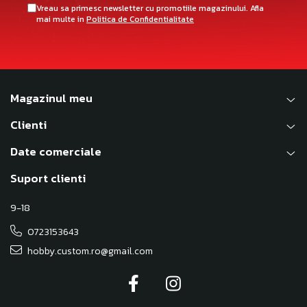
Vreau sa primesc newsletter cu promotiile magazinului. Afla
mai multe in
Politica de Confidentialitate
Magazinul meu
Clienti
Date comerciale
Suport clienti
9-18
0723153643
hobby.custom.ro@gmail.com