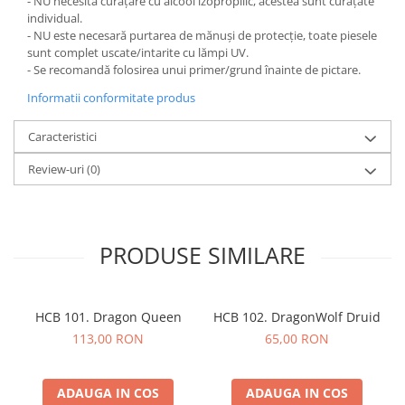
- NU necesită curățare cu alcool izopropilic, acestea sunt curățate
individual.
- NU este necesară purtarea de mănuși de protecție, toate piesele
sunt complet uscate/intarite cu lămpi UV.
- Se recomandă folosirea unui primer/grund înainte de pictare.
Informatii conformitate produs
Caracteristici
Review-uri
(0)
PRODUSE SIMILARE
HCB 101. Dragon Queen
HCB 102. DragonWolf Druid
113,00 RON
65,00 RON
ADAUGA IN COS
ADAUGA IN COS