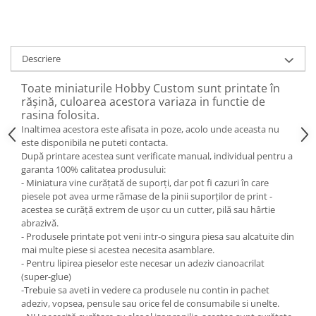
Descriere
Toate miniaturile Hobby Custom sunt printate în
rășină, culoarea acestora variaza in functie de
rasina folosita.
Inaltimea acestora este afisata in poze, acolo unde aceasta nu
este disponibila ne puteti contacta.
După printare acestea sunt verificate manual, individual pentru a
garanta 100% calitatea produsului:
- Miniatura vine curățată de suporți, dar pot fi cazuri în care
piesele pot avea urme rămase de la pinii suporților de print -
acestea se curăță extrem de ușor cu un cutter, pilă sau hârtie
abrazivă.
- Produsele printate pot veni intr-o singura piesa sau alcatuite din
mai multe piese si acestea necesita asamblare.
- Pentru lipirea pieselor este necesar un adeziv cianoacrilat
(super-glue)
-Trebuie sa aveti in vedere ca produsele nu contin in pachet
adeziv, vopsea, pensule sau orice fel de consumabile si unelte.