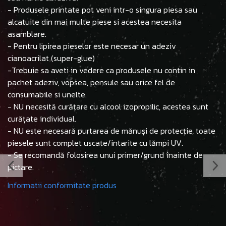
- Produsele printate pot veni intr-o singura piesa sau
alcatuite din mai multe piese si acestea necesita
asamblare.
- Pentru lipirea pieselor este necesar un adeziv
cianoacrilat (super-glue)
-Trebuie sa aveti in vedere ca produsele nu contin in
pachet adeziv, vopsea, pensule sau orice fel de
consumabile si unelte.
- NU necesită curățare cu alcool izopropilic, acestea sunt
curățate individual.
- NU este necesară purtarea de mănuși de protecție, toate
piesele sunt complet uscate/intarite cu lămpi UV.
- Se recomandă folosirea unui primer/grund înainte de
pictare.
Informatii conformitate produs