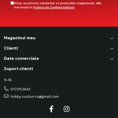
Vreau sa primesc newsletter cu promotiile magazinului. Afla
mai multe in
Politica de Confidentialitate
Magazinul meu
Clienti
Date comerciale
Suport clienti
9-18
0723153643
hobby.custom.ro@gmail.com