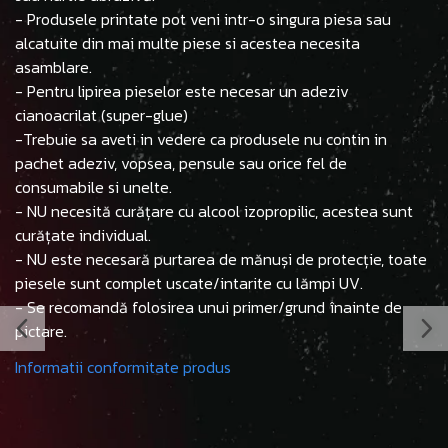
- Produsele printate pot veni intr-o singura piesa sau
alcatuite din mai multe piese si acestea necesita
asamblare.
- Pentru lipirea pieselor este necesar un adeziv
cianoacrilat (super-glue)
-Trebuie sa aveti in vedere ca produsele nu contin in
pachet adeziv, vopsea, pensule sau orice fel de
consumabile si unelte.
- NU necesită curățare cu alcool izopropilic, acestea sunt
curățate individual.
- NU este necesară purtarea de mănuși de protecție, toate
piesele sunt complet uscate/intarite cu lămpi UV.
- Se recomandă folosirea unui primer/grund înainte de
pictare.
Informatii conformitate produs