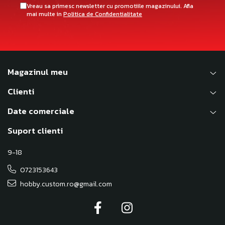
Vreau sa primesc newsletter cu promotiile magazinului. Afla
mai multe in
Politica de Confidentialitate
Magazinul meu
Clienti
Date comerciale
Suport clienti
9-18
0723153643
hobby.custom.ro@gmail.com