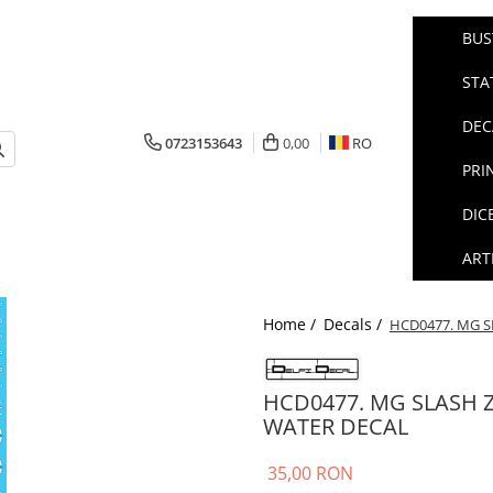
BUS
STA
DEC
0723153643
0,00
RO
PRI
DIC
ART
Home /
Decals /
HCD0477. MG S
HCD0477. MG SLASH 
WATER DECAL
35,00 RON