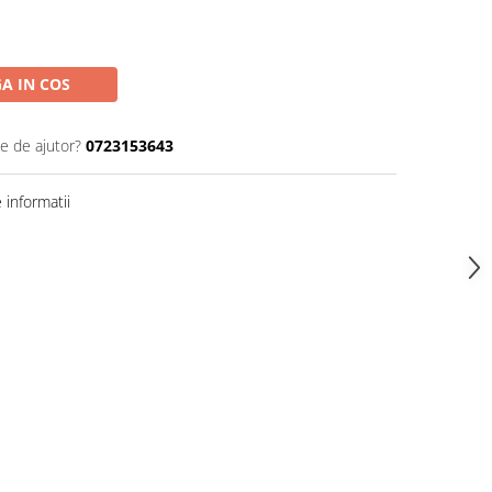
A IN COS
ie de ajutor?
0723153643
informatii