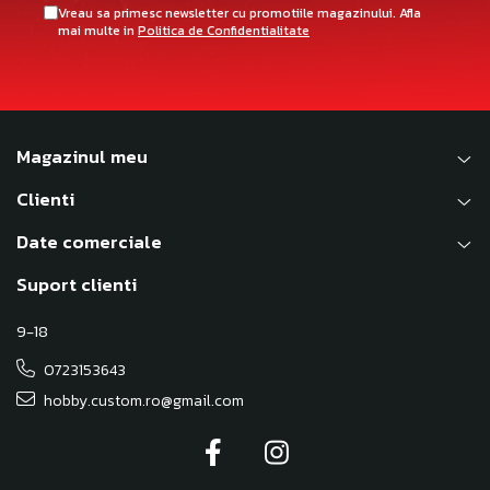
Vreau sa primesc newsletter cu promotiile magazinului. Afla
mai multe in
Politica de Confidentialitate
Magazinul meu
Clienti
Date comerciale
Suport clienti
9-18
0723153643
hobby.custom.ro@gmail.com