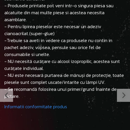
- Produsele printate pot veni intr-o singura piesa sau
alcatuite din mai multe piese si acestea necesita
asamblare.
- Pentru lipirea pieselor este necesar un adeziv
cianoacrilat (super-glue)
-Trebuie sa aveti in vedere ca produsele nu contin in
pachet adeziv, vopsea, pensule sau orice fel de
consumabile si unelte.
- NU necesită curățare cu alcool izopropilic, acestea sunt
curățate individual.
- NU este necesară purtarea de mănuși de protecție, toate
piesele sunt complet uscate/intarite cu lămpi UV.
- Se recomandă folosirea unui primer/grund înainte de
pictare.
Informatii conformitate produs