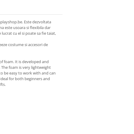
playshop.be. Este dezvoltata
ma este usoara si flexibila dar
lucrat cu el si poate sa fie taiat,
reeze costume si accesori de
f foam. It is developed and
. The foam is very lightweight
 to be easy to work with and can
Ideal for both beginners and
fts.