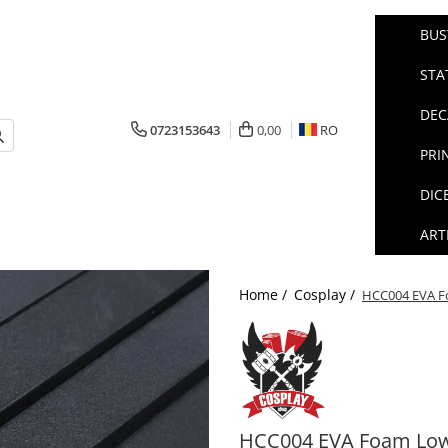
BUS
STA
DEC
0723153643
0,00
RO
PRI
DIC
ART
Home /
Cosplay /
HCC004 EVA F
HCC004 EVA Foam Lo