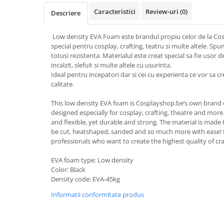
Caracteristici
Review-uri
(0)
Descriere
Low density EVA Foam este brandul propiu celor de la Cos
special pentru cosplay, crafting, teatru si multe altele. Spu
totusi rezistenta. Materialul este creat special sa fie usor de 
incalzit, slefuit si multe altele cu usurinta.
Ideal pentru incepatori dar si cei cu experienta ce vor sa c
calitate.
This low density EVA foam is Cosplayshop.be’s own brand o
designed especially for cosplay, crafting, theatre and more
and flexible, yet durable and strong. The material is made
be cut, heatshaped, sanded and so much more with ease! 
professionals who want to create the highest quality of cra
EVA foam type: Low density
Color: Black
Density code: EVA-45kg
Informatii conformitate produs