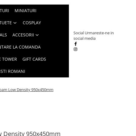
TURI
MINIATURI
TUETE
COSPLAY
Social
Urmareste-ne in
ALS
ACCESORII
social media
NTARE LA COMANDA
E TOWER
GIFT CARDS
ISTI ROMANI
oam Low Density 950x450mm
w Density 950x450mm