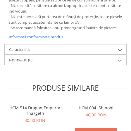
adeziv, vopsea, pensule sau orice fel de consumabile si unelte.
- NU necesită curățare cu alcool izopropilic, acestea sunt curățate
individual.
- NU este necesară purtarea de mănuși de protecție, toate piesele
sunt complet uscate/intarite cu lămpi UV.
- Se recomandă folosirea unui primer/grund înainte de pictare.
Informatii conformitate produs
Caracteristici
Review-uri
(0)
PRODUSE SIMILARE
HCM 514 Dragon Emperor
HCM 004. Shinobi
Thazgeth
40,00 RON
30,00 RON