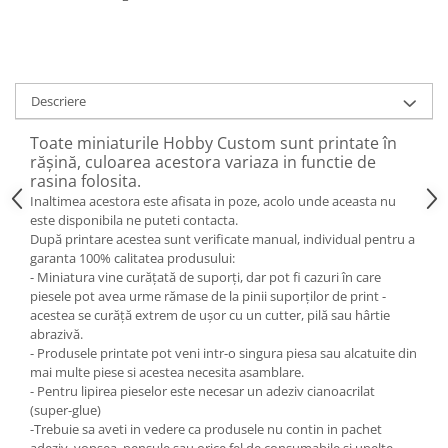
Descriere
Toate miniaturile Hobby Custom sunt printate în
rășină, culoarea acestora variaza in functie de
rasina folosita.
Inaltimea acestora este afisata in poze, acolo unde aceasta nu
este disponibila ne puteti contacta.
După printare acestea sunt verificate manual, individual pentru a
garanta 100% calitatea produsului:
- Miniatura vine curățată de suporți, dar pot fi cazuri în care
piesele pot avea urme rămase de la pinii suporților de print -
acestea se curăță extrem de ușor cu un cutter, pilă sau hârtie
abrazivă.
- Produsele printate pot veni intr-o singura piesa sau alcatuite din
mai multe piese si acestea necesita asamblare.
- Pentru lipirea pieselor este necesar un adeziv cianoacrilat
(super-glue)
-Trebuie sa aveti in vedere ca produsele nu contin in pachet