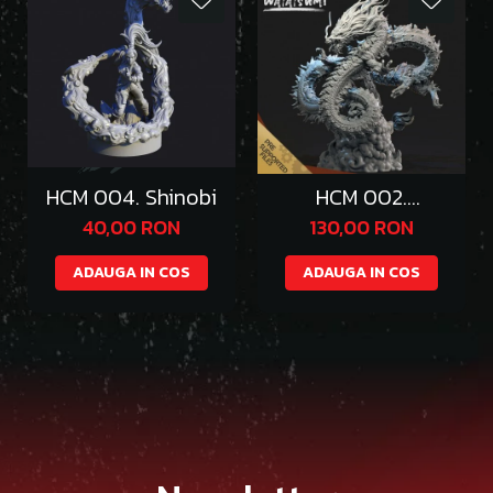
HCM 004. Shinobi
HCM 002.
Watasumi
40,00 RON
130,00 RON
ADAUGA IN COS
ADAUGA IN COS