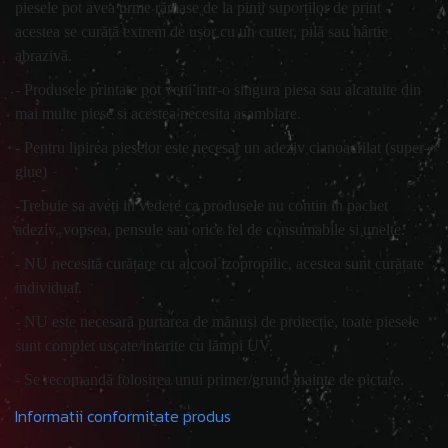
piesele pot avea urme rămase de la pinii suporților de print -
acestea se curăță extrem de ușor cu un cutter, pilă sau hârtie
abrazivă.
- Produsele printate pot veni intr-o singura piesa sau alcatuite din
mai multe piese si acestea necesita asamblare.
- Pentru lipirea pieselor este necesar un adeziv cianoacrilat (super-
glue)
-Trebuie sa aveti in vedere ca produsele nu contin in pachet
adeziv, vopsea, pensule sau orice fel de consumabile si unelte.
- NU necesită curățare cu alcool izopropilic, acestea sunt curățate
individual.
- NU este necesară purtarea de mănuși de protecție, toate piesele
sunt complet uscate/intarite cu lămpi UV.
- Se recomandă folosirea unui primer/grund înainte de pictare.
Informatii conformitate produs