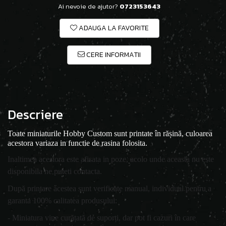
Ai nevoie de ajutor?
0723153643
ADAUGA LA FAVORITE
CERE INFORMATII
Descriere
Toate miniaturile Hobby Custom sunt printate în rășină, culoarea
acestora variaza in functie de rasina folosita.
Inaltimea acestora este afisata in poze, acolo unde aceasta nu este
disponibila ne puteti contacta.
După printare acestea sunt verificate manual, individual pentru a
garanta 100% calitatea produsului:
- Miniatura vine curățată de suporți, dar pot fi cazuri în care