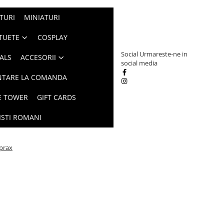
TURI
MINIATURI
TUETE
COSPLAY
Social
Urmareste-ne in
ALS
ACCESORII
social media
NTARE LA COMANDA
E TOWER
GIFT CARDS
ISTI ROMANI
prax