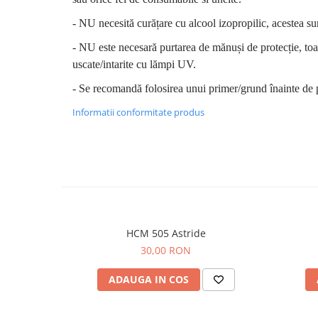
- NU necesită curățare cu alcool izopropilic, acestea su
- NU este necesară purtarea de mănuși de protecție, toa
uscate/intarite cu lămpi UV.
- Se recomandă folosirea unui primer/grund înainte de p
Informatii conformitate produs
HCM 505 Astride
30,00 RON
ADAUGA IN COS