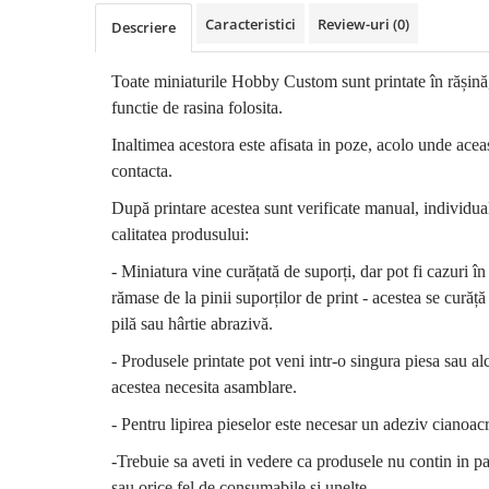
Caracteristici
Review-uri
(0)
Descriere
Toate miniaturile Hobby Custom sunt printate în rășină,
functie de rasina folosita.
Inaltimea acestora este afisata in poze, acolo unde aceas
contacta.
După printare acestea sunt verificate manual, individu
calitatea produsului:
- Miniatura vine curățată de suporți, dar pot fi cazuri î
rămase de la pinii suporților de print - acestea se curăț
pilă sau hârtie abrazivă.
- Produsele printate pot veni intr-o singura piesa sau al
acestea necesita asamblare.
- Pentru lipirea pieselor este necesar un adeziv cianoacr
-Trebuie sa aveti in vedere ca produsele nu contin in p
sau orice fel de consumabile si unelte.