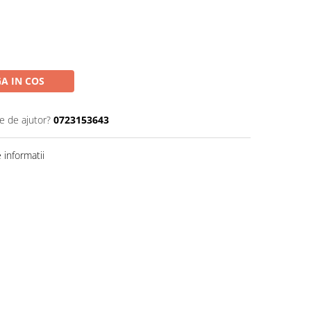
A IN COS
e de ajutor?
0723153643
informatii