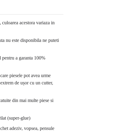
 culoarea acestora variaza in
ta nu este disponibila ne puteti
al pentru a garanta 100%
n care piesele pot avea urme
ă extrem de ușor cu un cutter,
catuite din mai multe piese si
ilat (super-glue)
achet adeziv, vopsea, pensule