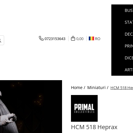
BUS
STA
DEC
0723153643
0,00
RO
PRI
DIC
ART
Home /
Miniaturi /
HCM 518 He
HCM 518 Heprax