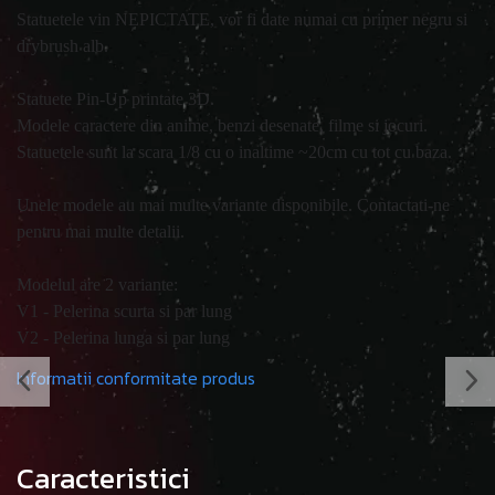
Statuetele vin NEPICTATE, vor fi date numai cu primer negru si
drybrush alb.
Statuete Pin-Up printate 3D.
Modele caractere din anime, benzi desenate, filme si jocuri.
Statuetele sunt la scara 1/8 cu o inaltime ~20cm cu tot cu baza.
Unele modele au mai multe variante disponibile. Contactati-ne
pentru mai multe detalii.
Modelul are 2 variante:
V1 - Pelerina scurta si par lung
V2 - Pelerina lunga si par lung
Informatii conformitate produs
Caracteristici