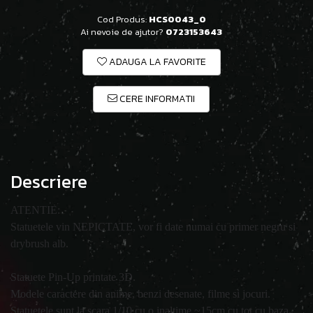
Cod Produs:
HCS0043_0
Ai nevoie de ajutor?
0723153643
ADAUGA LA FAVORITE
CERE INFORMATII
Descriere
ATENTIE:
Statuetele vin NEPICTATE, vor fi date numai cu primer negru si
drybrush alb.
Statuete Pin-Up printate 3D.
Modele caractere din anime, benzi desenate, filme si jocuri.
Statuetele sunt la scara 1/10 cu o inaltime ~15cm cu tot cu baza.