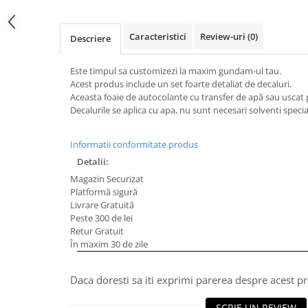
Caracteristici
Review-uri
(0)
Descriere
Este timpul sa customizezi la maxim gundam-ul tau.
Acest produs include un set foarte detaliat de decaluri.
Aceasta foaie de autocolante cu transfer de apă sau usc
Decalurile se aplica cu apa, nu sunt necesari solventi special
Informatii conformitate produs
Detalii:
Magazin Securizat
Platformă sigură
Livrare Gratuită
Peste 300 de lei
Retur Gratuit
În maxim 30 de zile
Daca doresti sa iti exprimi parerea despre acest 
SCRIE UN REVIEW