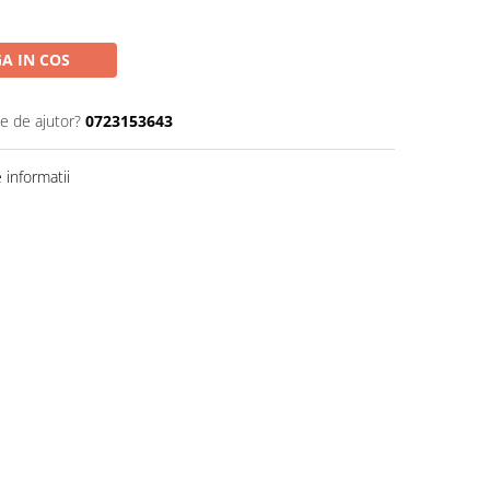
A IN COS
ie de ajutor?
0723153643
informatii