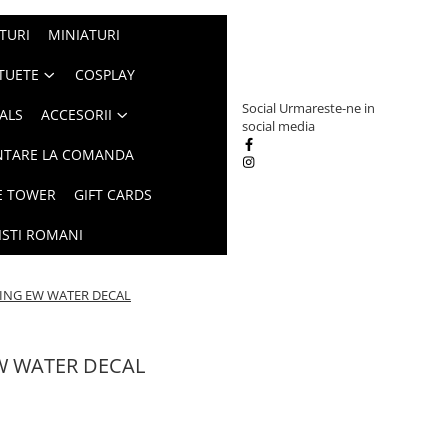
TURI
MINIATURI
TUETE
COSPLAY
Social
Urmareste-ne in
ALS
ACCESORII
social media
NTARE LA COMANDA
E TOWER
GIFT CARDS
ISTI ROMANI
WING EW WATER DECAL
W WATER DECAL