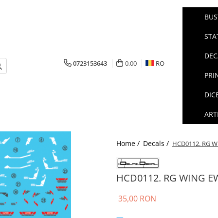
BUS
STA
DEC
0723153643
0,00
RO
PRI
DIC
ART
Home /
Decals /
HCD0112. RG 
HCD0112. RG WING E
35,00 RON