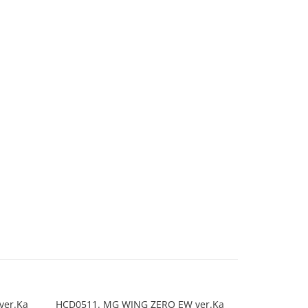
ver.Ka
HCD0511. MG WING ZERO EW ver.Ka
HCD0707. 