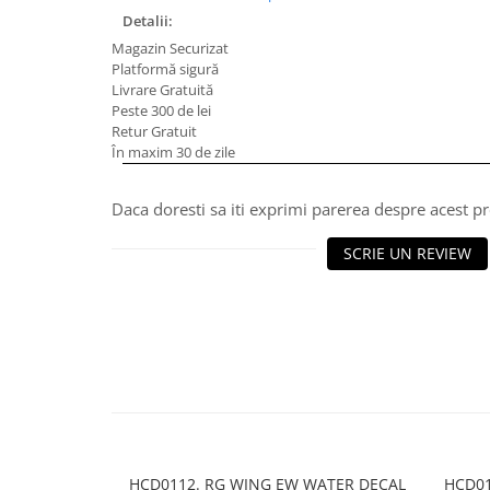
Detalii:
Magazin Securizat
Platformă sigură
Livrare Gratuită
Peste 300 de lei
Retur Gratuit
În maxim 30 de zile
Daca doresti sa iti exprimi parerea despre acest 
SCRIE UN REVIEW
HCD0112. RG WING EW WATER DECAL
HCD01