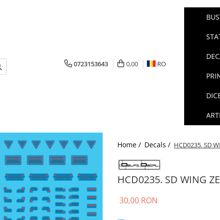
BUS
STA
DEC
0723153643
0,00
RO
PRI
DIC
ART
Home /
Decals /
HCD0235. SD W
HCD0235. SD WING Z
30,00 RON