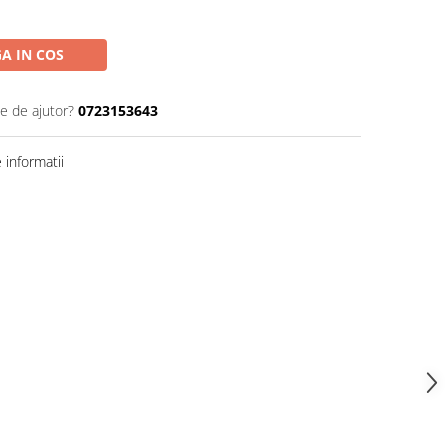
A IN COS
ie de ajutor?
0723153643
informatii