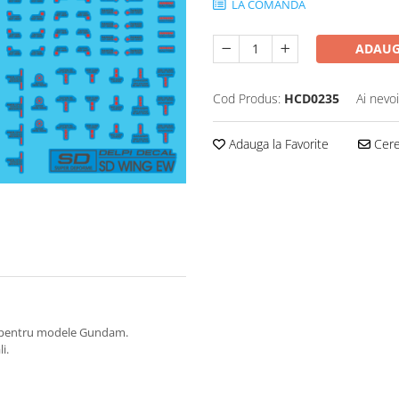
LA COMANDA
ADAUG
Cod Produs:
HCD0235
Ai nevo
Adauga la Favorite
Cere 
at pentru modele Gundam.
i.