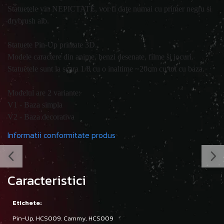
Statuetele vin NEPICTATE, vor fi date numai cu primer negru si
drybrush alb.
Statuete Pin-Up printate 3D.
Modele caractere din anime, benzi desenate, filme si jocuri.
Statuetele sunt la scara 1/8 cu o inaltime ~20cm cu tot cu baza.
Modelul are 2 variante:
V1 - Baza simpla
V2 - Baza decorativa
Informatii conformitate produs
Caracteristici
Etichete:
Pin-Up,
HCS009. Cammy,
HCS009