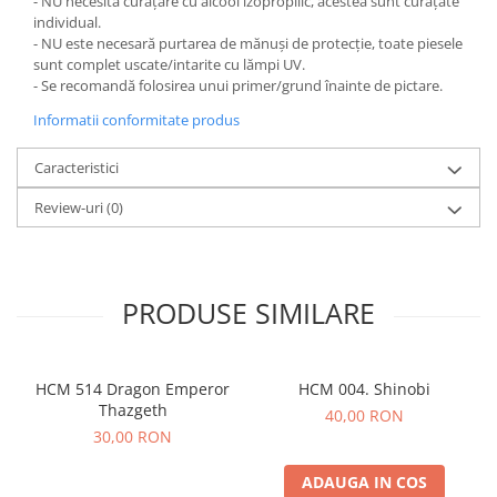
- NU necesită curățare cu alcool izopropilic, acestea sunt curățate
individual.
- NU este necesară purtarea de mănuși de protecție, toate piesele
sunt complet uscate/intarite cu lămpi UV.
- Se recomandă folosirea unui primer/grund înainte de pictare.
Informatii conformitate produs
Caracteristici
Review-uri
(0)
PRODUSE SIMILARE
HCM 514 Dragon Emperor
HCM 004. Shinobi
Thazgeth
40,00 RON
30,00 RON
ADAUGA IN COS