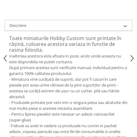
Descriere
Toate miniaturile Hobby Custom sunt printate în
rășină, culoarea acestora variaza in functie de
rasina folosita.
Inaltimea acestora este afisata in poze, acolo unde aceasta nu
este disponibila ne puteti contacta.
După printare acestea sunt verificate manual, individual pentru a
garanta 100% calitatea produsului:
- Miniatura vine curățată de suporți, dar pot fi cazuri în care
piesele pot avea urme rămase de la pinii suporților de print -
acestea se curăță extrem de ușor cu un cutter, pilă sau hârtie
abrazivă.
- Produsele printate pot veni intr-o singura piesa sau alcatuite din
mai multe piese si acestea necesita asamblare.
- Pentru lipirea pieselor este necesar un adeziv cianoacrilat
(super-glue)
-Trebuie sa aveti in vedere ca produsele nu contin in pachet
adeziv, vopsea, pensule sau orice fel de consumabile si unelte.