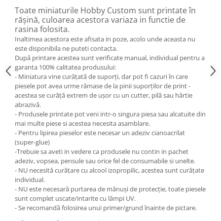
Toate miniaturile Hobby Custom sunt printate în
rășină, culoarea acestora variaza in functie de
rasina folosita.
Inaltimea acestora este afisata in poze, acolo unde aceasta nu
este disponibila ne puteti contacta.
După printare acestea sunt verificate manual, individual pentru a
garanta 100% calitatea produsului:
- Miniatura vine curățată de suporți, dar pot fi cazuri în care
piesele pot avea urme rămase de la pinii suporților de print -
acestea se curăță extrem de ușor cu un cutter, pilă sau hârtie
abrazivă.
- Produsele printate pot veni intr-o singura piesa sau alcatuite din
mai multe piese si acestea necesita asamblare.
- Pentru lipirea pieselor este necesar un adeziv cianoacrilat
(super-glue)
-Trebuie sa aveti in vedere ca produsele nu contin in pachet
adeziv, vopsea, pensule sau orice fel de consumabile si unelte.
- NU necesită curățare cu alcool izopropilic, acestea sunt curățate
individual.
- NU este necesară purtarea de mănuși de protecție, toate piesele
sunt complet uscate/intarite cu lămpi UV.
- Se recomandă folosirea unui primer/grund înainte de pictare.