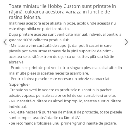
Toate miniaturile Hobby Custom sunt printate în
rășină, culoarea acestora variaza in functie de
rasina folosita.
Inaltimea acestora este afisata in poze, acolo unde aceasta nu
este disponibila ne puteti contacta.
După printare acestea sunt verificate manual, individual pentru a
garanta 100% calitatea produsului:
- Miniatura vine curățată de suporți, dar pot fi cazuri în care
piesele pot avea urme rămase de la pinii suporților de print -
acestea se curăță extrem de ușor cu un cutter, pilă sau hârtie
abrazivă.
- Produsele printate pot veni intr-o singura piesa sau alcatuite din
mai multe piese si acestea necesita asamblare.
- Pentru lipirea pieselor este necesar un adeziv cianoacrilat
(super-glue)
-Trebuie sa aveti in vedere ca produsele nu contin in pachet
adeziv, vopsea, pensule sau orice fel de consumabile si unelte.
- NU necesită curățare cu alcool izopropilic, acestea sunt curățate
individual.
- NU este necesară purtarea de mănuși de protecție, toate piesele
sunt complet uscate/intarite cu lămpi UV.
- Se recomandă folosirea unui primer/grund înainte de pictare.