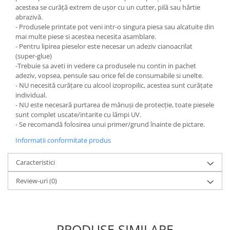
acestea se curăță extrem de ușor cu un cutter, pilă sau hârtie
abrazivă.
- Produsele printate pot veni intr-o singura piesa sau alcatuite din
mai multe piese si acestea necesita asamblare.
- Pentru lipirea pieselor este necesar un adeziv cianoacrilat
(super-glue)
-Trebuie sa aveti in vedere ca produsele nu contin in pachet
adeziv, vopsea, pensule sau orice fel de consumabile si unelte.
- NU necesită curățare cu alcool izopropilic, acestea sunt curățate
individual.
- NU este necesară purtarea de mănuși de protecție, toate piesele
sunt complet uscate/intarite cu lămpi UV.
- Se recomandă folosirea unui primer/grund înainte de pictare.
Informatii conformitate produs
Caracteristici
Review-uri
(0)
PRODUSE SIMILARE