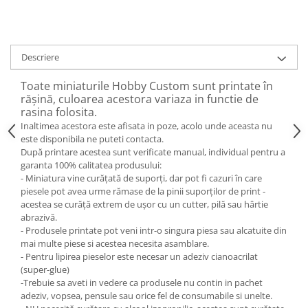
Descriere
Toate miniaturile Hobby Custom sunt printate în
rășină, culoarea acestora variaza in functie de
rasina folosita.
Inaltimea acestora este afisata in poze, acolo unde aceasta nu
este disponibila ne puteti contacta.
După printare acestea sunt verificate manual, individual pentru a
garanta 100% calitatea produsului:
- Miniatura vine curățată de suporți, dar pot fi cazuri în care
piesele pot avea urme rămase de la pinii suporților de print -
acestea se curăță extrem de ușor cu un cutter, pilă sau hârtie
abrazivă.
- Produsele printate pot veni intr-o singura piesa sau alcatuite din
mai multe piese si acestea necesita asamblare.
- Pentru lipirea pieselor este necesar un adeziv cianoacrilat
(super-glue)
-Trebuie sa aveti in vedere ca produsele nu contin in pachet
adeziv, vopsea, pensule sau orice fel de consumabile si unelte.