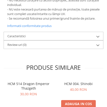
- NU necesită curățare cu alcool izopropilic, acestea sunt curățate
individual.
- NU este necesară purtarea de mănuși de protecție, toate piesele
sunt complet uscate/intarite cu lămpi UV.
- Se recomandă folosirea unui primer/grund înainte de pictare.
Informatii conformitate produs
Caracteristici
Review-uri
(0)
PRODUSE SIMILARE
HCM 514 Dragon Emperor
HCM 004. Shinobi
Thazgeth
40,00 RON
30,00 RON
ADAUGA IN COS