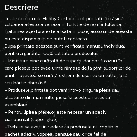
Descriere
Toate miniaturile Hobby Custom sunt printate în rășină,
culoarea acestora variaza in functie de rasina folosita.
Inaltimea acestora este afisata in poze, acolo unde aceasta
nu este disponibila ne puteti contacta.
După printare acestea sunt verificate manual, individual
pentru a garanta 100% calitatea produsului:
- Miniatura vine curățată de suporți, dar pot fi cazuri în
care piesele pot avea urme rămase de la pinii suporților de
print - acestea se curăță extrem de ușor cu un cutter, pilă
sau hârtie abrazivă.
- Produsele printate pot veni intr-o singura piesa sau
alcatuite din mai multe piese si acestea necesita
asamblare.
- Pentru lipirea pieselor este necesar un adeziv
cianoacrilat (super-glue)
-Trebuie sa aveti in vedere ca produsele nu contin in
pachet adeziv, vopsea, pensule sau orice fel de